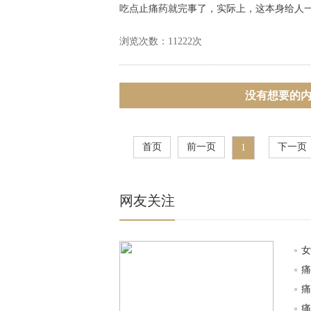
吃点止痛药就完事了，实际上，这本身给人一
浏览次数：11222次
没有想要的内
首页
前一页
下一页
1
网友关注
女
痛
痛
痛