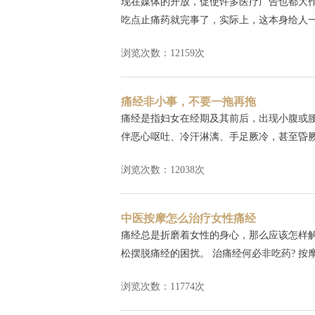
现在媒体的开放，促使许多医疗广告也都大
吃点止痛药就完事了，实际上，这本身给人一
浏览次数：12159次
痛经非小事，不要一拖再拖
痛经是指妇女在经期及其前后，出现小腹或
伴恶心呕吐、冷汗淋漓、手足厥冷，甚至昏厥，
浏览次数：12038次
中医按摩怎么治疗女性痛经
痛经总是折磨着女性的身心，那么应该怎样
松摆脱痛经的困扰。 治痛经何必非吃药? 按
浏览次数：11774次