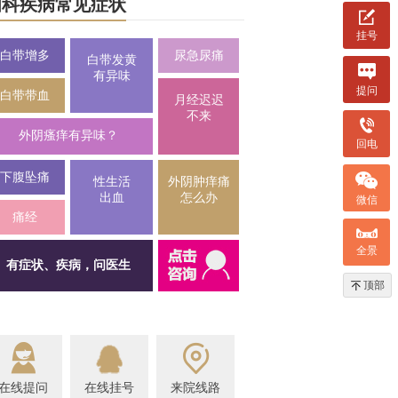
妇科疾病常见症状
挂号
白带增多
尿急尿痛
[
白带发黄
有异味
提问
白带带血
月经迟迟
不来
外阴瘙痒有异味？
回电
下腹坠痛
性生活
外阴肿痒痛
出血
怎么办
微信
痛经
全景
有症状、疾病，问医生
顶部
在线提问
在线挂号
来院线路