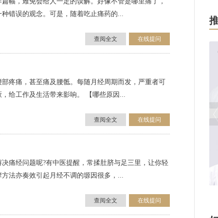
作篇幅，难免会给人一定的误解。好像不管是哪里痛了，
种错误的观念。可是，随着吃止痛药的...
查阅全文
在线提问
腰部疼痛，甚至痛及腰骶。每随月经周期而发，严重者可
给工作及生活带来影响。 【哪些原因...
查阅全文
在线提问
解决痛经问题呢?有中医提醒，常揉肚脐与足三里，让你轻
摩方法亦奏效引起月经不调的塬因很多，...
[
查阅全文
在线提问