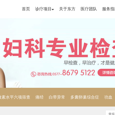
首页
诊疗项目
关于东方
医疗团队
服务指
激素水平六项筛查
痛经
白带异常
多囊卵巢综合症
功血