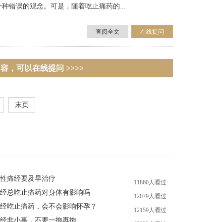
种错误的观念。可是，随着吃止痛药的...
查阅全文
在线提问
容，可以在线提问 >>>>
末页
性痛经要及早治疗
11860人看过
经总吃止痛药对身体有影响吗
12079人看过
经吃止痛药，会不会影响怀孕？
12159人看过
经非小事，不要一拖再拖