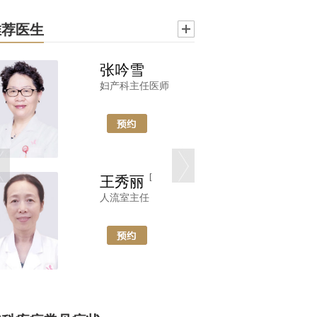
推荐医生
张吟雪
妇产科主任医师
副
[
[
王秀丽
人流室主任
郑敏
温州医学院附属第二医院乳