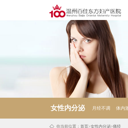
女性内分泌
月经不调
体内
你当前位置：
首页
>
女性内分泌
>
痛经